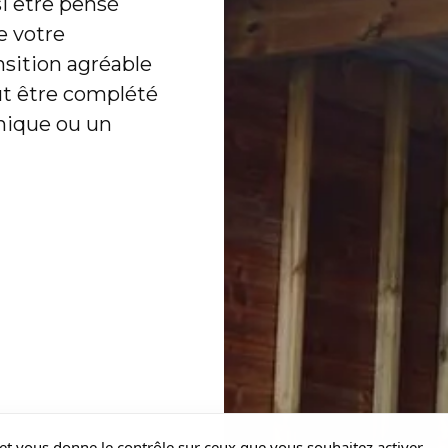
si être pensé
e votre
ansition agréable
eut être complété
nique ou un
s et vous donne le contrôle sur ceux que vous souhaitez activer