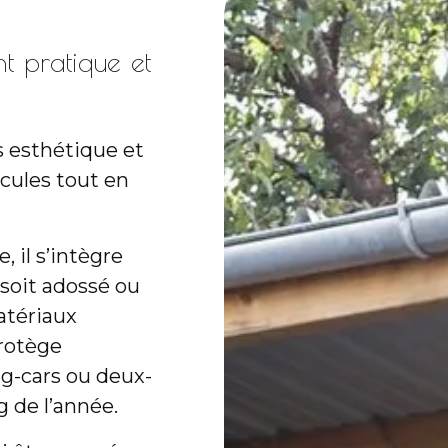
t pratique et
is esthétique et
icules tout en
 il s’intègre
 soit adossé ou
atériaux
protège
g-cars ou deux-
 de l’année.